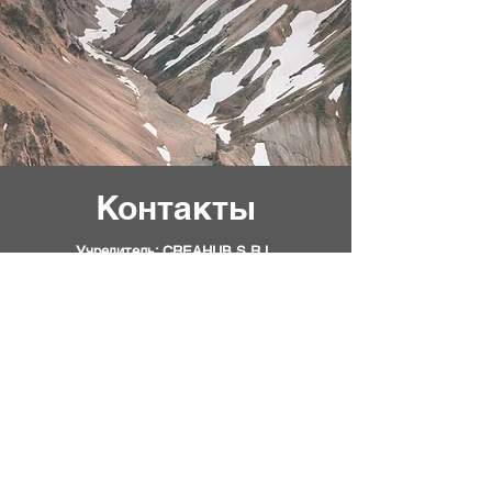
Контакты
Учредитель: CREAHUB S.R.L.
Румыния, Жудец Брашов, село Санпетру,
коммуна Санпетру, улица Святых
Константина и Елены, № 6
CUI: 50959707, EUID:
ROONRC.J2024045395008
support@professionalbulletinpublisher.com
Онлайн-издательство